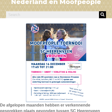
Nederland en Moofpeople
De afgelopen maanden hebben er verkennende
gesprekken plaats gevonden tussen SC Heerenveen