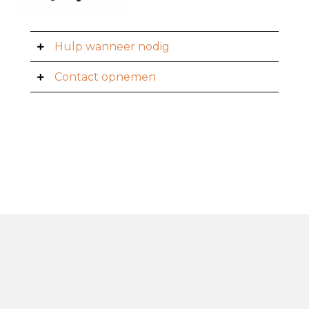
Hulp wanneer nodig
Contact opnemen
Bezoekadres
De Dynamo 51
3821 CJ Amersfoort