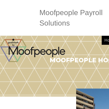
Moofpeople Payroll
Solutions
H
MOOFPEOPLE HO