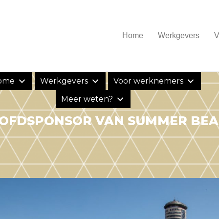
Home
Werkgevers
V
ome
Werkgevers
Voor werknemers
Meer weten?
OFDSPONSOR VAN SUMMER BEA