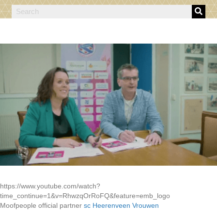
https://www.youtube.com/watch?
time_continue=1&v=RhwzqOrRoFQ&feature=emb_logo
Moofpeople official partner
sc Heerenveen Vrouwen