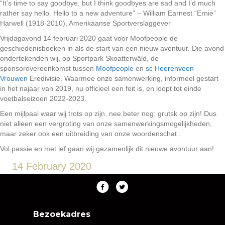
“It’s time to say goodbye, but I think goodbyes are sad and I’d much
rather say hello. Hello to a new adventure” – William Earnest “Ernie”
Harwell (1918-2010), Amerikaanse Sportverslaggever
Vrijdagavond 14 februari 2020 gaat voor Moofpeople de
geschiedenisboeken in als de start van een nieuw avontuur. Die avond
ondertekenden wij, op Sportpark Skoatterwâld, de
sponsorovereenkomst tussen
Moofpeople
en
sc Heerenveen
Vrouwen
Eredivisie. Waarmee onze samenwerking, informeel gestart
in het najaar van 2019, nu officieel een feit is, en loopt tot einde
voetbalseizoen 2022-2023.
Een mijlpaal waar wij trots op zijn, nee beter nog: grutsk op zijn! Dus
niet alleen een vergroting van onze samenwerkingsmogelijkheden,
maar zeker ook een uitbreiding van onze woordenschat .
Vol passie en met lef gaan wij gezamenlijk dit nieuwe avontuur aan!
14 February 2020
Bezoekadres