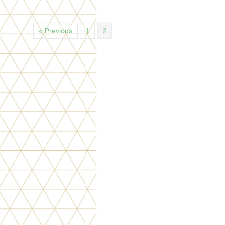
« Previous
1
2