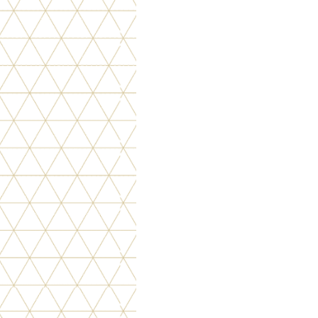
psverlof