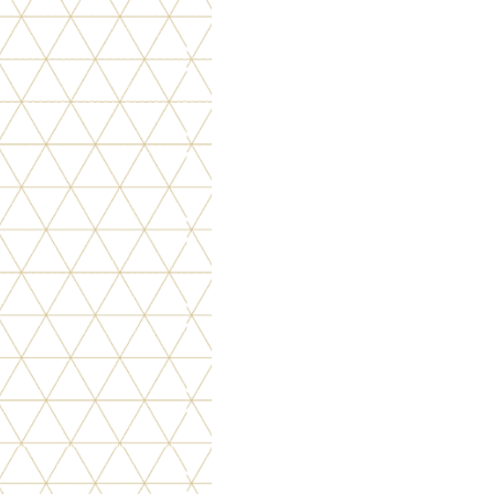
psverlof