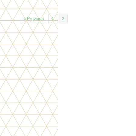
« Previous
1
2