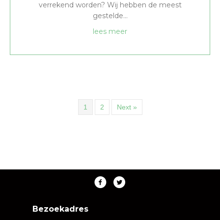
verrekend worden? Wij hebben de meest
gestelde…
about Transitievergoeding
lees meer
1
2
Next »
Bezoekadres